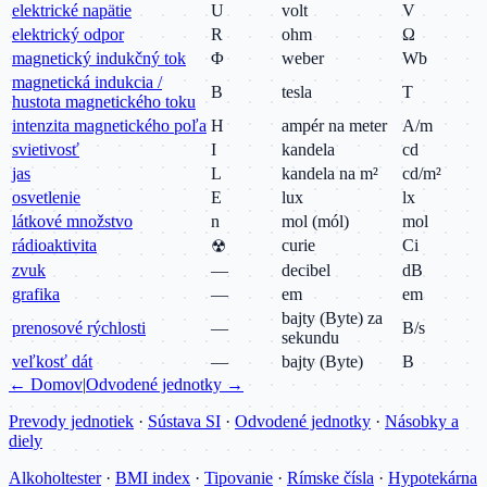
elektrické napätie
U
volt
V
elektrický odpor
R
ohm
Ω
magnetický indukčný tok
Φ
weber
Wb
magnetická indukcia /
B
tesla
T
hustota magnetického toku
intenzita magnetického poľa
H
ampér na meter
A/m
svietivosť
I
kandela
cd
jas
L
kandela na m²
cd/m²
osvetlenie
E
lux
lx
látkové množstvo
n
mol (mól)
mol
rádioaktivita
curie
Ci
☢
zvuk
—
decibel
dB
grafika
—
em
em
bajty (Byte) za
prenosové rýchlosti
—
B/s
sekundu
veľkosť dát
—
bajty (Byte)
B
← Domov
|
Odvodené jednotky →
Prevody jednotiek
·
Sústava SI
·
Odvodené jednotky
·
Násobky a
diely
Alkoholtester
·
BMI index
·
Tipovanie
·
Rímske čísla
·
Hypotekárna