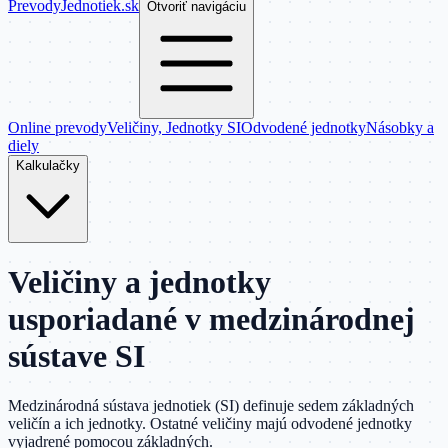
Prevody
Jednotiek
.sk
Otvoriť navigáciu
Online prevody
Veličiny, Jednotky SI
Odvodené jednotky
Násobky a
diely
Kalkulačky
Veličiny a jednotky
usporiadané v medzinárodnej
sústave SI
Medzinárodná sústava jednotiek (SI) definuje sedem základných
veličín a ich jednotky. Ostatné veličiny majú odvodené jednotky
vyjadrené pomocou základných.