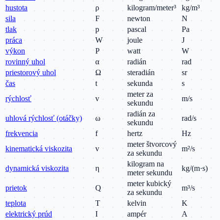
hustota
ρ
kilogram/meter³
kg/m³
sila
F
newton
N
tlak
p
pascal
Pa
práca
W
joule
J
výkon
P
watt
W
rovinný uhol
α
radián
rad
priestorový uhol
Ω
steradián
sr
čas
t
sekunda
s
meter za
rýchlosť
v
m/s
sekundu
radián za
uhlová rýchlosť (otáčky)
ω
rad/s
sekundu
frekvencia
f
hertz
Hz
meter štvorcový
kinematická viskozita
v
m²/s
za sekundu
kilogram na
dynamická viskozita
η
kg/(m·s)
meter sekundu
meter kubický
prietok
Q
m³/s
za sekundu
teplota
T
kelvin
K
elektrický prúd
I
ampér
A