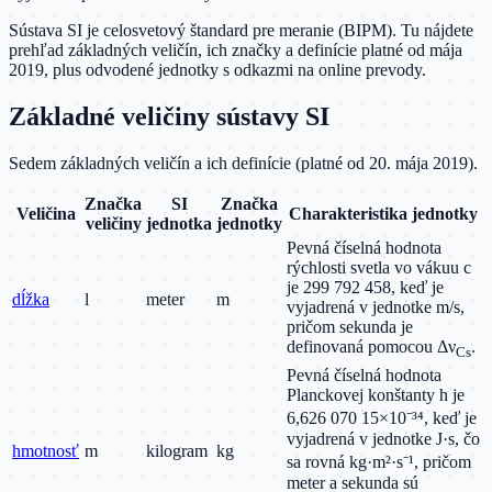
Sústava SI je celosvetový štandard pre meranie (BIPM). Tu nájdete
prehľad základných veličín, ich značky a definície platné od mája
2019, plus odvodené jednotky s odkazmi na online prevody.
Základné veličiny sústavy SI
Sedem základných veličín a ich definície (platné od 20. mája 2019).
Značka
SI
Značka
Veličina
Charakteristika jednotky
veličiny
jednotka
jednotky
Pevná číselná hodnota
rýchlosti svetla vo vákuu c
je 299 792 458, keď je
dĺžka
l
meter
m
vyjadrená v jednotke m/s,
pričom sekunda je
definovaná pomocou Δν
.
Cs
Pevná číselná hodnota
Planckovej konštanty h je
6,626 070 15×10⁻³⁴, keď je
vyjadrená v jednotke J·s, čo
hmotnosť
m
kilogram
kg
sa rovná kg·m²·s⁻¹, pričom
meter a sekunda sú