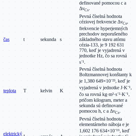
definované pomocou c a
Δν
.
Cs
Pevná číselná hodnota
céziovej frekvencie Δν
,
Cs
frekvencie hyperjemných
prechodov neporušeného
čas
t
sekunda
s
základného stavu atómu
cézia-133, je 9 192 631
770, keď je vyjadrená v
jednotke Hz, čo sa rovná
s⁻¹.
Pevná číselná hodnota
Boltzmannovej konštanty k
je 1,380 649×10⁻²³, keď je
vyjadrená v jednotke J·K⁻¹,
teplota
T
kelvin
K
čo sa rovná kg·m²·s⁻²·K⁻¹,
pričom kilogram, meter a
sekunda sú definované
pomocou h, c a Δν
.
Cs
Pevná číselná hodnota
elementárneho náboja e je
1,602 176 634×10⁻¹⁹, keď
elektrický