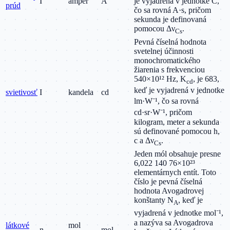
I
ampér
A
je vyjadrená v jednotke C,
prúd
čo sa rovná A·s, pričom
sekunda je definovaná
pomocou Δν
.
Cs
Pevná číselná hodnota
svetelnej účinnosti
monochromatického
žiarenia s frekvenciou
540×10¹² Hz, K
, je 683,
cd
keď je vyjadrená v jednotke
svietivosť
I
kandela
cd
lm·W⁻¹, čo sa rovná
cd·sr·W⁻¹, pričom
kilogram, meter a sekunda
sú definované pomocou h,
c a Δν
.
Cs
Jeden mól obsahuje presne
6,022 140 76×10²³
elementárnych entít. Toto
číslo je pevná číselná
hodnota Avogadrovej
konštanty N
, keď je
A
vyjadrená v jednotke mol⁻¹,
a nazýva sa Avogadrova
látkové
mol
n
mol