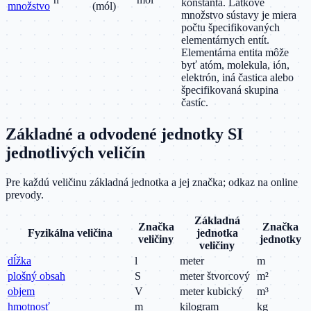
konštanta. Látkové
množstvo
(mól)
množstvo sústavy je miera
počtu špecifikovaných
elementárnych entít.
Elementárna entita môže
byť atóm, molekula, ión,
elektrón, iná častica alebo
špecifikovaná skupina
častíc.
Základné a odvodené jednotky SI
jednotlivých veličín
Pre každú veličinu základná jednotka a jej značka; odkaz na online
prevody.
Základná
Značka
Značka
Fyzikálna veličina
jednotka
veličiny
jednotky
veličiny
dĺžka
l
meter
m
plošný obsah
S
meter štvorcový
m²
objem
V
meter kubický
m³
hmotnosť
m
kilogram
kg