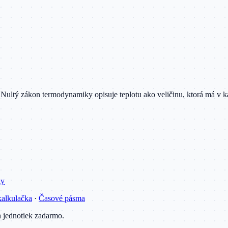
íc. Nultý zákon termodynamiky opisuje teplotu ako veličinu, ktorá má 
ly
alkulačka
·
Časové pásma
 jednotiek zadarmo.