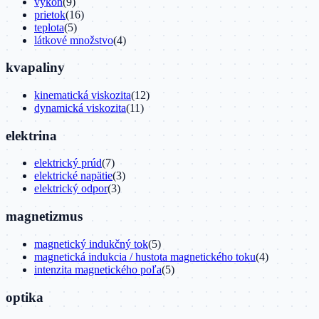
výkon
(
9
)
prietok
(
16
)
teplota
(
5
)
látkové množstvo
(
4
)
kvapaliny
kinematická viskozita
(
12
)
dynamická viskozita
(
11
)
elektrina
elektrický prúd
(
7
)
elektrické napätie
(
3
)
elektrický odpor
(
3
)
magnetizmus
magnetický indukčný tok
(
5
)
magnetická indukcia / hustota magnetického toku
(
4
)
intenzita magnetického poľa
(
5
)
optika