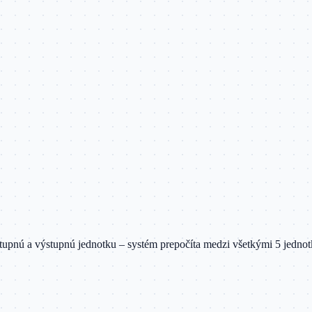
stupnú a výstupnú jednotku – systém prepočíta medzi všetkými
5
jednot