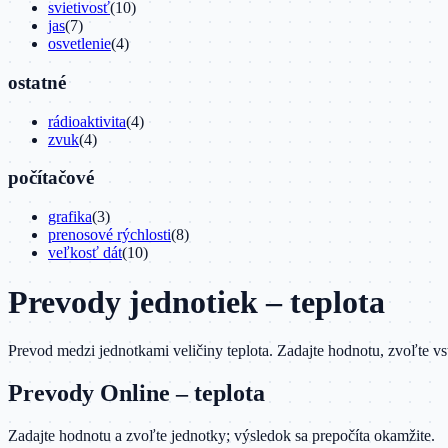
svietivosť
(
10
)
jas
(
7
)
osvetlenie
(
4
)
ostatné
rádioaktivita
(
4
)
zvuk
(
4
)
počítačové
grafika
(
3
)
prenosové rýchlosti
(
8
)
veľkosť dát
(
10
)
Prevody jednotiek –
teplota
Prevod medzi jednotkami veličiny
teplota
. Zadajte hodnotu, zvoľte v
Prevody Online –
teplota
Zadajte hodnotu a zvoľte jednotky; výsledok sa prepočíta okamžite.