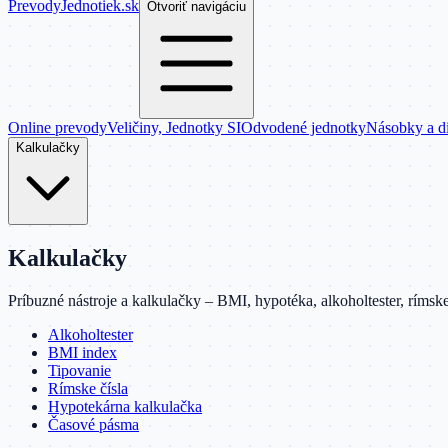
Prevody
Jednotiek
.sk
Otvoriť navigáciu
Online prevody
Veličiny, Jednotky SI
Odvodené jednotky
Násobky a d
Kalkulačky
Kalkulačky
Príbuzné nástroje a kalkulačky – BMI, hypotéka, alkoholtester, rímske
Alkoholtester
BMI index
Tipovanie
Rímske čísla
Hypotekárna kalkulačka
Časové pásma