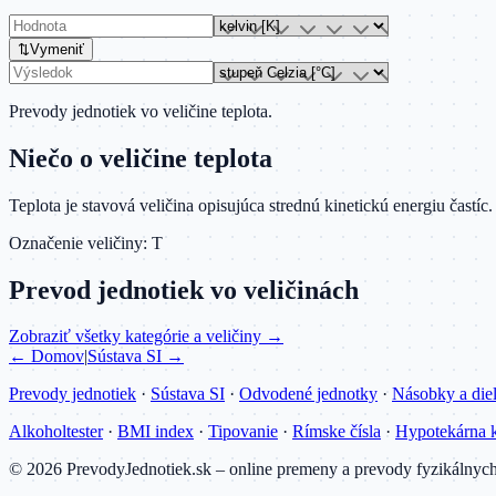
⇅
Vymeniť
Prevody jednotiek vo veličine
teplota
.
Niečo o veličine
teplota
Teplota je stavová veličina opisujúca strednú kinetickú energiu čast
Označenie veličiny:
T
Prevod jednotiek vo veličinách
Zobraziť všetky kategórie a veličiny →
← Domov
|
Sústava SI →
Prevody jednotiek
·
Sústava SI
·
Odvodené jednotky
·
Násobky a die
Alkoholtester
·
BMI index
·
Tipovanie
·
Rímske čísla
·
Hypotekárna k
©
2026
PrevodyJednotiek.sk – online premeny a prevody fyzikálnych