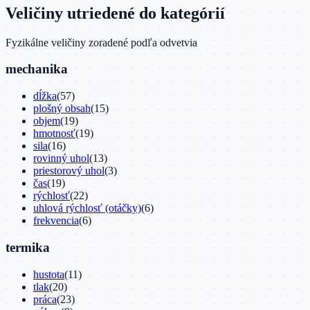
Veličiny utriedené do kategórií
Fyzikálne veličiny zoradené podľa odvetvia
mechanika
dĺžka
(
57
)
plošný obsah
(
15
)
objem
(
19
)
hmotnosť
(
19
)
sila
(
16
)
rovinný uhol
(
13
)
priestorový uhol
(
3
)
čas
(
19
)
rýchlosť
(
22
)
uhlová rýchlosť (otáčky)
(
6
)
frekvencia
(
6
)
termika
hustota
(
11
)
tlak
(
20
)
práca
(
23
)